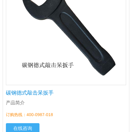
碳钢德式敲击呆扳手
产品简介
订购热线：400-0987-018
在线咨询