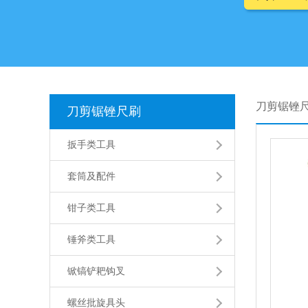
刀剪锯锉
刀剪锯锉尺刷
扳手类工具
套筒及配件
钳子类工具
锤斧类工具
锨镐铲耙钩叉
螺丝批旋具头