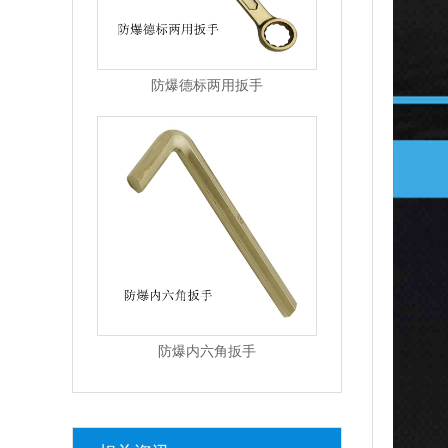
防爆德标两用扳手
防爆内六角扳手