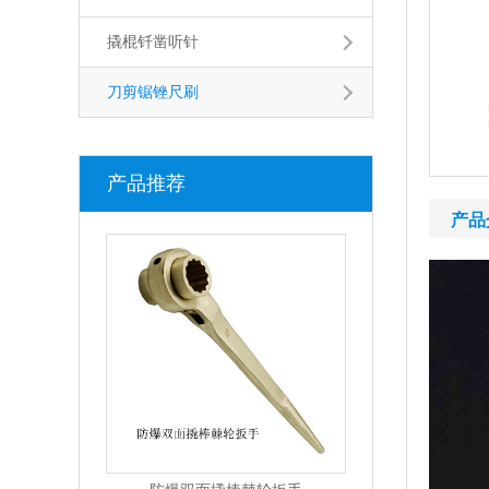
撬棍钎凿听针
刀剪锯锉尺刷
产品推荐
产品