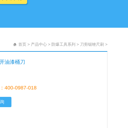
首页
>
产品中心
>
防爆工具系列
>
刀剪锯锉尺刷
>
开油漆桶刀
00-0987-018
询