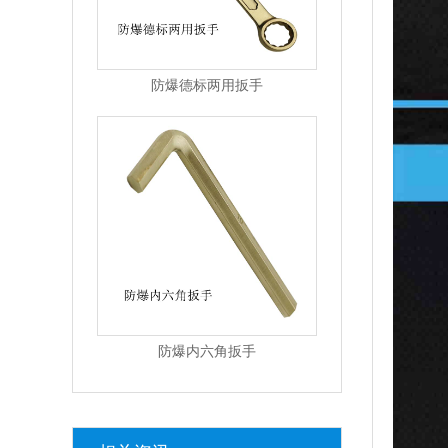
防爆德标两用扳手
防爆内六角扳手