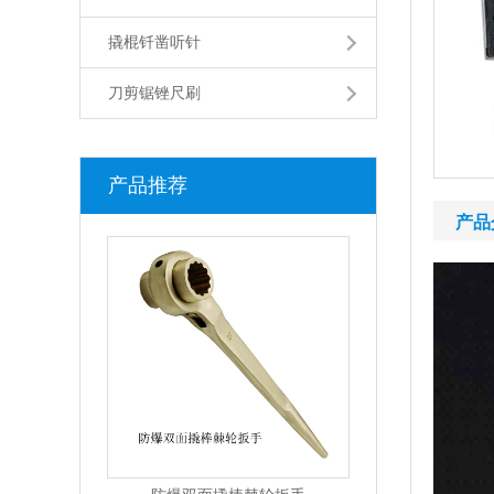
撬棍钎凿听针
刀剪锯锉尺刷
产品推荐
产品