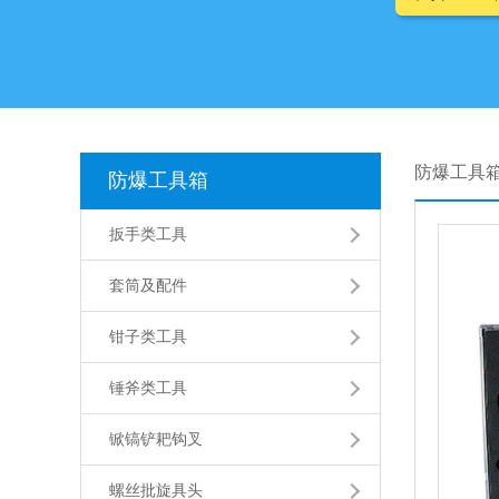
防爆工具
防爆工具箱
扳手类工具
套筒及配件
钳子类工具
锤斧类工具
锨镐铲耙钩叉
螺丝批旋具头