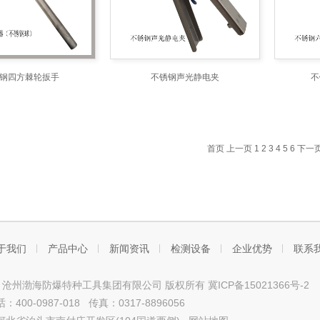
钢四方棘轮扳手
不锈钢声光静电夹
不
首页
上一页
1
2
3
4
5
6
下一
于我们
产品中心
新闻资讯
检测设备
企业优势
联系
ght © 沧州渤海防爆特种工具集团有限公司 版权所有
冀ICP备15021366号-2
400-0987-018 传真：0317-8896056