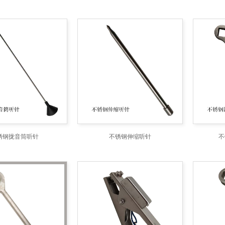
锈钢拢音筒听针
不锈钢伸缩听针
不