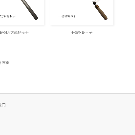
锈钢六方棘轮扳手
不锈钢锯弓子
页
末页
我们